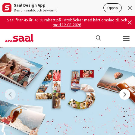
Saal Design App
Öppna
Design snabbt och bekvämt.
Saal firar 45 år: 45 % rabatt på Fotoböcker med hårt omslag till och
med 12-08-2026