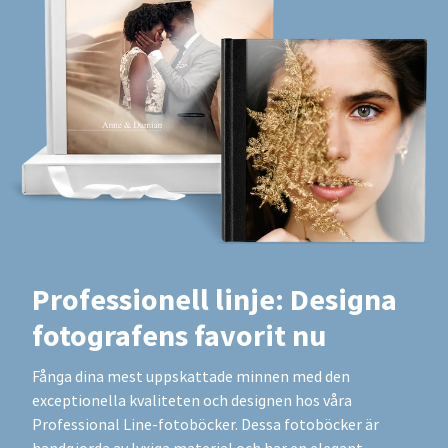
Professionell linje: Designa
fotografens favorit nu
Fånga dina mest uppskattade minnen med den
exceptionella kvaliteten och designen hos våra
Professional Line-fotoböcker. Dessa fotoböcker är