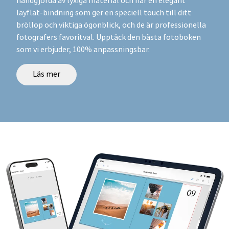
handgjorda av lyxiga material och har en elegant
layflat-bindning som ger en speciell touch till ditt
bröllop och viktiga ögonblick, och de är professionella
fotografers favoritval. Upptäck den bästa fotoboken
som vi erbjuder, 100% anpassningsbar.
Läs mer