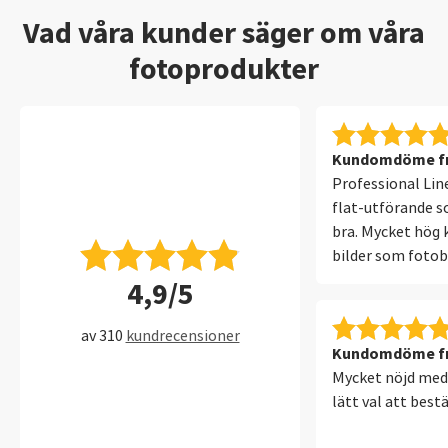
Vad våra kunder säger om våra
fotoprodukter
Kundomdöme fr
Professional Lin
flat-utförande s
bra. Mycket hög k
bilder som foto
utförande. Lätt 
4,9/5
formge boken eft
tankar. Väldigt 
av 310
kundrecensioner
och postbefordra
Kundomdöme fr
dagar från bestäl
Mycket nöjd med 
avhämtning av b
lätt val att bestä
postombud). Kan