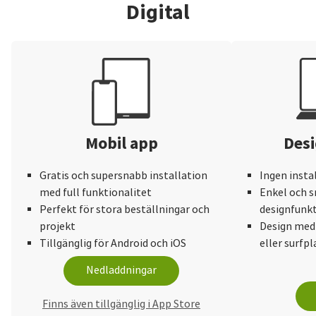
Digital
Mobil app
Desi
Gratis och supersnabb installation
Ingen insta
med full funktionalitet
Enkel och s
Perfekt för stora beställningar och
designfunkt
projekt
Design med
Tillgänglig för Android och iOS
eller surfpl
Nedladdningar
Finns även tillgänglig i App Store