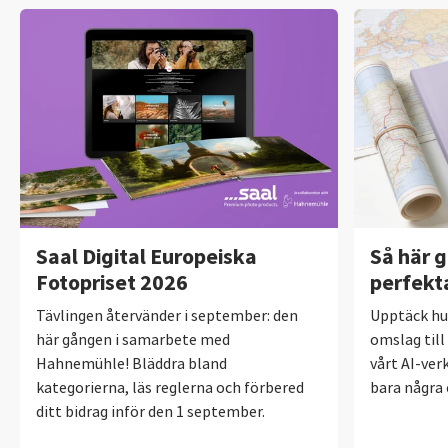
Saal Digital Europeiska
Så här 
Fotopriset 2026
perfekt
Tävlingen återvänder i september: den
Upptäck hu
här gången i samarbete med
omslag til
Hahnemühle! Bläddra bland
vårt AI-ver
kategorierna, läs reglerna och förbered
bara några 
ditt bidrag inför den 1 september.