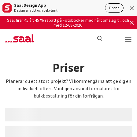
Saal Design App
Öppna
Design snabbt och bekvämt.
Saal firar 45 år: 45 % rabatt på Fotoböcker med hårt omslag till och
med 12-08-2026
Priser
Planerar du ett stort projekt? Vi kommer gärna att ge dig en
individuell offert. Vänligen använd formuläret för
bulkbeställning
för din förfrågan.