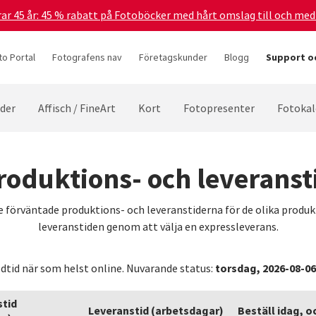
irar 45 år: 45 % rabatt på Fotoböcker med hårt omslag till och me
to Portal
Fotografens nav
Företagskunder
Blogg
Support oc
lder
Affisch / FineArt
Kort
Fotopresenter
Fotokal
roduktions- och leveranst
de förväntade produktions- och leveranstiderna för de olika prod
leveranstiden genom att välja en expressleverans.
torsdag, 2026-08-06
dtid när som helst online. Nuvarande status:
stid
Leveranstid (arbetsdagar)
Beställ idag, o