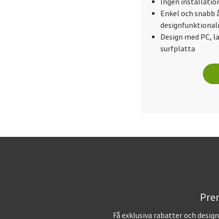
Ingen installatio
Enkel och snabb 
designfunktional
Design med PC, l
surfplatta
Pren
Få exklusiva rabatter och desig