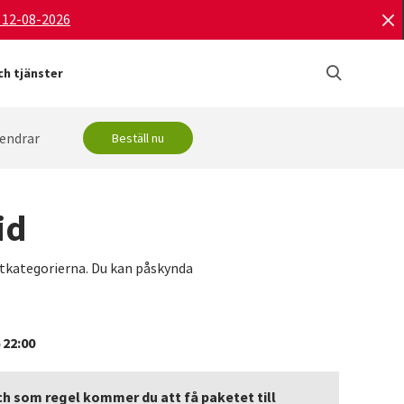
d 12-08-2026
h tjänster
endrar
Beställ nu
id
uktkategorierna. Du kan påskynda
 22:00
ch som regel kommer du att få paketet till