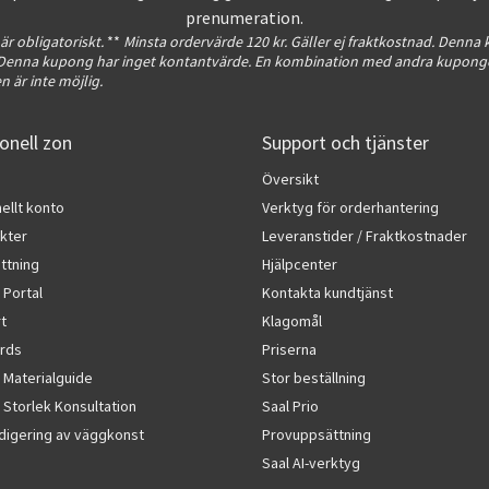
prenumeration.
 är obligatoriskt.
**
Minsta ordervärde 120 kr. Gäller ej fraktkostnad. Denna
. Denna kupong har inget kontantvärde. En kombination med andra kuponge
 är inte möjlig.
onell zon
Support och tjänster
Översikt
ellt konto
Verktyg för orderhantering
kter
Leveranstider / Fraktkostnader
ttning
Hjälpcenter
 Portal
Kontakta kundtjänst
rt
Klagomål
rds
Priserna
 Materialguide
Stor beställning
Storlek Konsultation
Saal Prio
edigering av väggkonst
Provuppsättning
Saal AI-verktyg