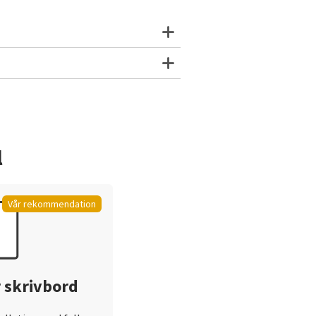
l
Vår rekommendation
 skrivbord