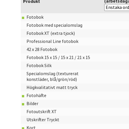
(arbetsdag
Produkt
Fotobok
Fotobok med specialomslag
Fotobok XT (extra tjock)
Professional Line fotobok
42 x 28 Fotobok
Fotobok 15 x 15 / 15 x 21 / 21 x 15
Fotobok Silk
Specialomslag (texturerat
konstläder, blå/grön/röd)
Högkvalitativt matt tryck
Fotohäfte
Bilder
Fotoutskrift XT
Utskrifter Tryckt
Kort