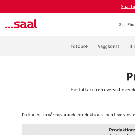
Saal f
Saal Pho
Fotobok
Väggkonst
Bi
P
Här hittar du en översikt över 
Du kan hitta vår nuvarande produktions- och leveransle
Produktion