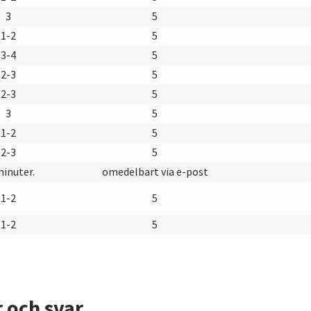
3
5
1-2
5
3-4
5
2-3
5
2-3
5
3
5
1-2
5
2-3
5
minuter.
omedelbart via e-post
1-2
5
1-2
5
r och svar