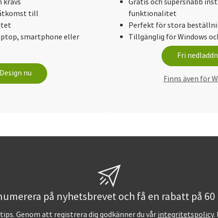
n krävs
Gratis och supersnabb inst
åtkomst till
funktionalitet
itet
Perfekt för stora beställn
aptop, smartphone eller
Tillgänglig för Windows o
Fri nedladdn
Design nu
Finns även för 
umerera på nyhetsbrevet och få en rabatt på 60 
ntips. Genom att registrera dig godkänner du vår
integritetspolicy
.