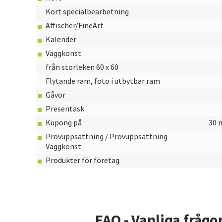
Kort specialbearbetning
Affischer/FineArt
Kalender
Väggkonst
från storleken 60 x 60
Flytande ram, foto i utbytbar ram
Gåvor
Presentask
Kupong på
30 
Provuppsättning / Provuppsättning
Väggkonst
Produkter för företag
FAQ - Vanliga frågo