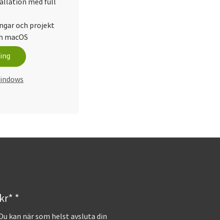
allation med full
ingar och projekt
ch macOS
ing
Windows
kr* *
 Du kan när som helst avsluta din