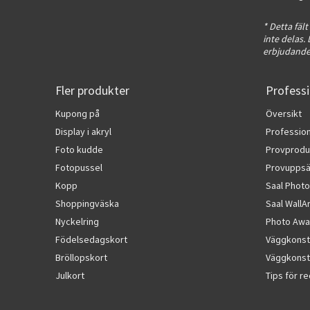
* Detta fält
inte delas
erbjudanden
Fler produkter
Professi
Kupong på
Översikt
Display i akryl
Profession
Foto kudde
Provprodu
Fotopussel
Provuppsä
Kopp
Saal Photo
Shoppingväska
Saal WallA
Nyckelring
Photo Awa
Födelsedagskort
Väggkonst
Bröllopskort
Väggkonst 
Julkort
Tips för r