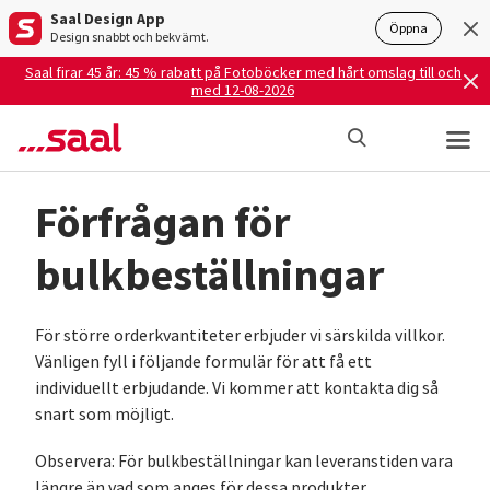
Saal Design App
Öppna
Design snabbt och bekvämt.
Saal firar 45 år: 45 % rabatt på Fotoböcker med hårt omslag till och
med 12-08-2026
Förfrågan för
bulkbeställningar
För större orderkvantiteter erbjuder vi särskilda villkor.
Vänligen fyll i följande formulär för att få ett
individuellt erbjudande. Vi kommer att kontakta dig så
snart som möjligt.
Observera: För bulkbeställningar kan leveranstiden vara
längre än vad som anges för dessa produkter.