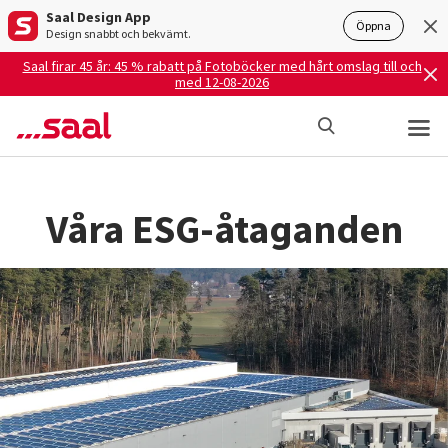
Saal Design App
Öppna
Design snabbt och bekvämt.
Saal firar 45 år: 45 % rabatt på Fotoböcker med hårt omslag till och
med 12-08-2026
Våra ESG-åtaganden