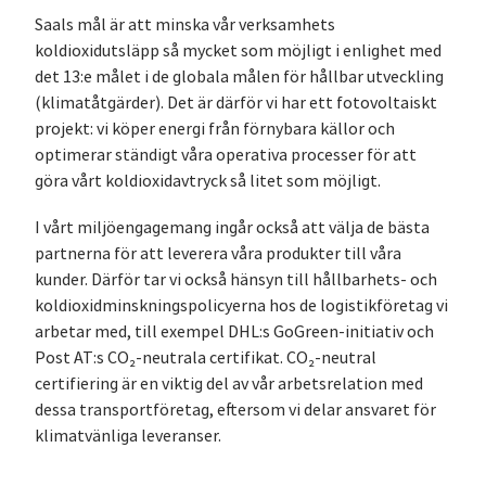
Saals mål är att minska vår verksamhets
koldioxidutsläpp så mycket som möjligt i enlighet med
det 13:e målet i de globala målen för hållbar utveckling
(klimatåtgärder). Det är därför vi har ett fotovoltaiskt
projekt: vi köper energi från förnybara källor och
optimerar ständigt våra operativa processer för att
göra vårt koldioxidavtryck så litet som möjligt.
I vårt miljöengagemang ingår också att välja de bästa
partnerna för att leverera våra produkter till våra
kunder. Därför tar vi också hänsyn till hållbarhets- och
koldioxidminskningspolicyerna hos de logistikföretag vi
arbetar med, till exempel DHL:s GoGreen-initiativ och
Post AT:s CO₂-neutrala certifikat. CO₂-neutral
certifiering är en viktig del av vår arbetsrelation med
dessa transportföretag, eftersom vi delar ansvaret för
klimatvänliga leveranser.