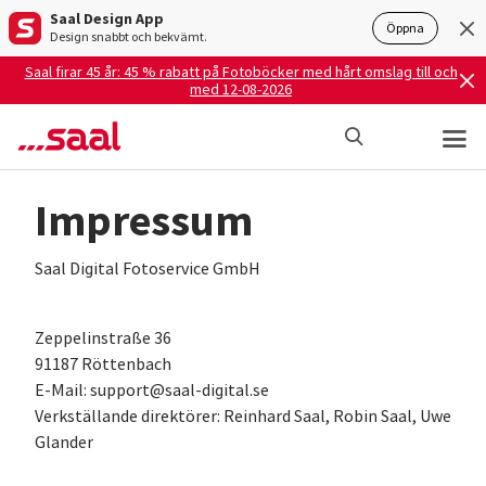
Saal Design App
Öppna
Design snabbt och bekvämt.
Saal firar 45 år: 45 % rabatt på Fotoböcker med hårt omslag till och
med 12-08-2026
Impressum
Saal Digital Fotoservice GmbH
Zeppelinstraße 36
91187 Röttenbach
E-Mail: support@saal-digital.se
Verkställande direktörer: Reinhard Saal, Robin Saal, Uwe
Glander