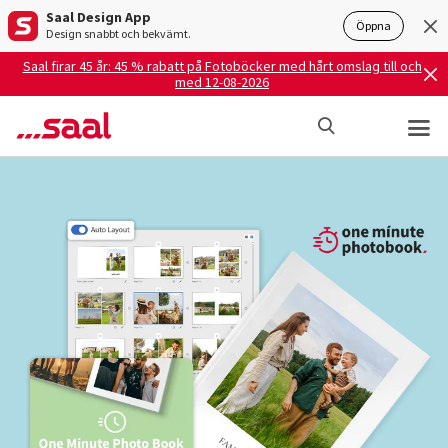
Saal Design App
Öppna
Design snabbt och bekvämt.
Saal firar 45 år: 45 % rabatt på Fotoböcker med hårt omslag till och
med 12-08-2026