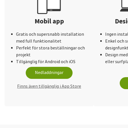
Mobil app
Desi
Gratis och supersnabb installation
Ingen insta
med full funktionalitet
Enkel och s
Perfekt för stora beställningar och
designfunkt
projekt
Design med
Tillgänglig för Android och iOS
eller surfpl
Nedladdningar
Finns även tillgänglig i App Store