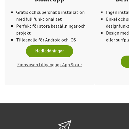
Gratis och supersnabb installation
Ingen insta
med full funktionalitet
Enkel och s
Perfekt för stora beställningar och
designfunkt
projekt
Design med
Tillgänglig för Android och iOS
eller surfpl
Nedladdningar
Finns även tillgänglig i App Store