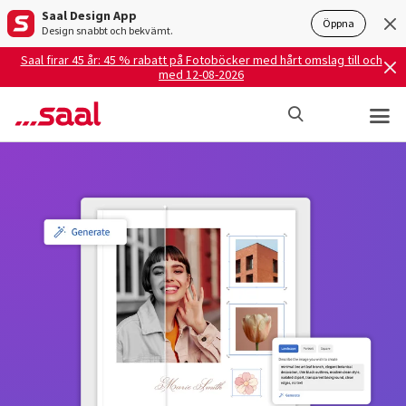
Saal Design App
Öppna
Design snabbt och bekvämt.
Saal firar 45 år: 45 % rabatt på Fotoböcker med hårt omslag till och
med 12-08-2026