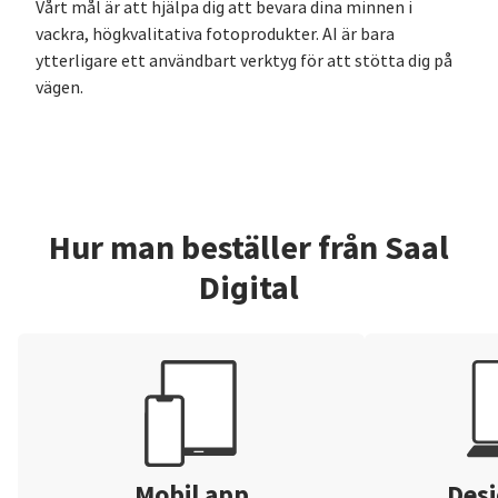
Vårt mål är att hjälpa dig att bevara dina minnen i
vackra, högkvalitativa fotoprodukter. AI är bara
ytterligare ett användbart verktyg för att stötta dig på
vägen.
Hur man beställer från Saal
Digital
Mobil app
Desi