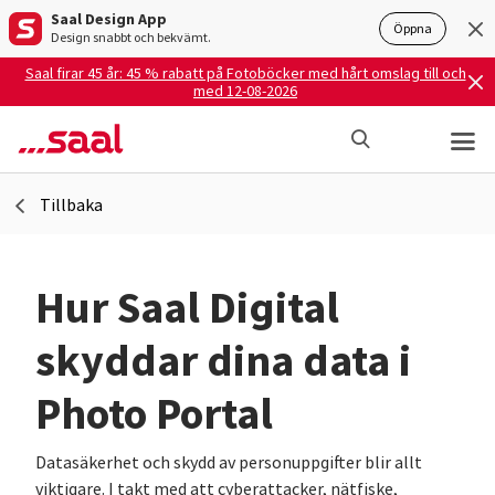
Saal Design App
Öppna
Design snabbt och bekvämt.
Saal firar 45 år: 45 % rabatt på Fotoböcker med hårt omslag till och
med 12-08-2026
Tillbaka
Hur Saal Digital
skyddar dina data i
Photo Portal
Datasäkerhet och skydd av personuppgifter blir allt
viktigare. I takt med att cyberattacker, nätfiske,