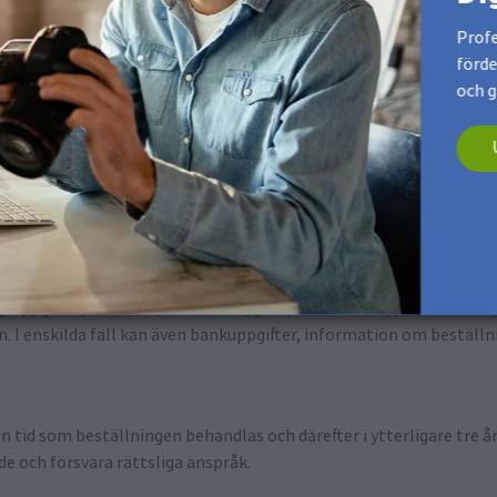
Profe
förde
 fullgörande av avtal
och g
en utsträckning det är nödvändigt för att behandla din beställning 
ngsuppgifter, förnamn, efternamn, gata, husnummer, postnummer,
n. I enskilda fall kan även bankuppgifter, information om beställ
en tid som beställningen behandlas och därefter i ytterligare tre å
nde och försvara rättsliga anspråk.