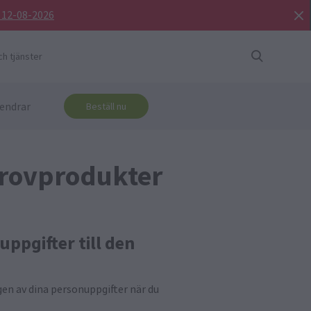
d 12-08-2026
h tjänster
endrar
Beställ nu
provprodukter
ppgifter till den
ngen av dina personuppgifter när du