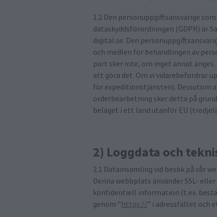
1.2 Den personuppgiftsansvarige som
dataskyddsförordningen (GDPR) är Sa
digital.se. Den personuppgiftsansvar
och medlen för behandlingen av perso
part sker inte, om inget annat anges. 
att göra det. Om vi vidarebefordrar up
för expeditionstjänsten). Dessutom a
orderbearbetning sker detta på grund
beläget i ett land utanför EU (tredjela
2) Loggdata och tekni
2.1 Datainsamling vid besök på vår w
Denna webbplats använder SSL- eller 
konfidentiell information (t.ex. best
genom ”
https://
” i adressfältet och 