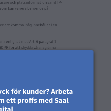
äsare och platsinformation samt IP-
, som kan variera beroende på
 ex att komma ihåg innehållet i en
i enlighet med Art. 6 paragraf 1
GDPR för att skydda våra legitima
t.
 detta ändamål lagras också
 vi ​​arbetar med ovannämnda
akor och omfattningen av den
yck för kunder? Arbeta
ngen av webbkakor och kan bestämma
m ett proffs med Saal
t. Varje webbläsare skiljer sig på det
 förklarar hur du kan ändra dina
gital