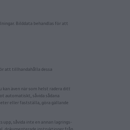
lningar. Bilddata behandlas för att
r att tillhandahålla dessa
Du kan även när som helst radera ditt
tot automatiskt, såvida sådana
ter eller fastställa, göra gällande
s upp, såvida inte en annan lagrings-
tal, dokumenterade instruktioner från