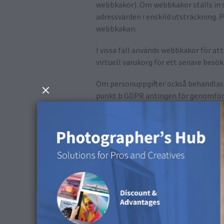
webbkakor). Om webbkakor ställs in 
adressvärden i enskild utsträckning. 
webbkakan.
I vissa fall används webbkakor för at
virtuell varukorg för ett senare besö
Om personuppgifter också behandlas a
punkt b GDPR antingen för genomföran
intressen i bästa möjliga funktionali
Vi kan samarbeta med reklampartners 
webbkakor från partnerföretag på din
reklampartners kommer du att infor
information som samlas in i varje fal
Observera att du kan ställa in din w
individuellt om deras godkännande elle
sätt som den hanterar webbkake-instä
webbkake-inställningar.