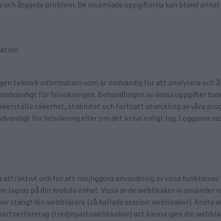
ra och åtgärda problem. De insamlade uppgifterna kan bland annat
ration
gen teknisk information som är nödvändig för att analysera och åtg
nödvändigt för felsökningen. Behandlingen av dessa uppgifter base
tt säkerställa säkerhet, stabilitet och fortsatt utveckling av våra 
ödvändigt för felsökning eller om det krävs enligt lag. Loggarna ra
a attraktivt och för att möjliggöra användning av vissa funktioner
som lagras på din mobila enhet. Vissa av de webbkakor vi använder r
har stängt din webbläsare (så kallade session webbkakor). Andra 
a partnerföretag (tredjepartswebbkakor) att känna igen din webbläs