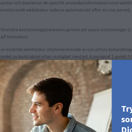
samlar och bearbetar de specifik användarinformation som webbl
Persisterande webbkakor raderas automatiskt efter en viss period
t förenkla beställningsprocessen genom att spara inställningar (t
k på hemsidan).
v enskilda webbkakor implementerade av oss utförs behandlingen 
det av kontraktet eller i enlighet med art. 6 paragraf 1 punkt f 
tet på hemsidan och en kundvänlig och effektiv design av sidbesöke
som hjälper oss att göra vår hemsida mer intressant för dig. För
 hårddisk (tredjepartswebbkakor) när du besöker vår hemsida. Om
meras individuellt och separat om användningen av sådana webbk
l inom följande stycken.
Tr
ebbläsare på ett sådant sätt att du blir informerad om inställni
so
r utesluta godkännandet av webbkakor i vissa fall eller i allmänhe
llningarna. Detta beskrivs i hjälpmenyn för varje webbläsare, som
Di