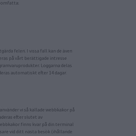
 omfatta:
ärda felen. I vissa fall kan de även
ras på vårt berättigade intresse
programvaruprodukter. Loggarna delas
deras automatiskt efter 14 dagar.
 använder vi så kallade webbkakor på
aderas efter slutet av
webbkakor finns kvar på din terminal
are vid ditt nästa besök (ihållande