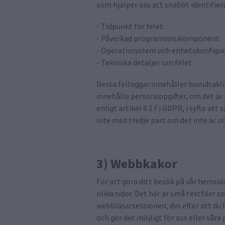
som hjälper oss att snabbt identifie
- Tidpunkt för felet
- Påverkad programvarukomponent
- Operativsystem och enhetskonfigu
- Tekniska detaljer om felet
Dessa felloggar innehåller huvudsakli
innehålla personuppgifter, om det är 
enligt artikel 6.1 f i GDPR, i syfte a
inte med tredje part om det inte är n
3) Webbkakor
För att göra ditt besök på vår hemsid
olika sidor. Det här är små textfiler 
webbläsarsessionen, dvs efter att du 
och gör det möjligt för oss eller vår