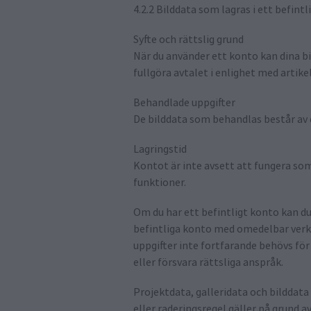
4.2.2 Bilddata som lagras i ett befint
Syfte och rättslig grund
När du använder ett konto kan dina bi
fullgöra avtalet i enlighet med artikel
Behandlade uppgifter
De bilddata som behandlas består av 
Lagringstid
Kontot är inte avsett att fungera so
funktioner.
Om du har ett befintligt konto kan du 
befintliga konto med omedelbar verkan
uppgifter inte fortfarande behövs för
eller försvara rättsliga anspråk.
Projektdata, galleridata och bilddata
eller raderingsregel gäller på grund 