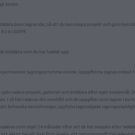
ligt konto
lddata även lagras där, så att du kan skapa projekt och göra bestäl
 6.1 b i GDPR.
de bilddata som du har laddat upp.
m permanent lagringsutrymme online. Uppgifterna lagras endast fö
själv radera projekt, gallerier och bilddata efter eget önskemål. 
. I så fall raderas det innehåll och de uppgifter som lagras i kon
 att behandla beställningar, uppfylla lagstadgade lagringsskyldighe
 raderas som regel 14 månader efter att de har skapats eller laddat
av ett aktivt betalt Saal Prio-konto, ett personuppgiftsbiträdesav