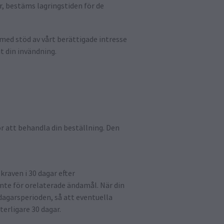
r, bestäms lagringstiden för de
 med stöd av vårt berättigade intresse
it din invändning.
ör att behandla din beställning. Den
kraven i 30 dagar efter
nte för orelaterade ändamål. När din
-dagarsperioden, så att eventuella
erligare 30 dagar.