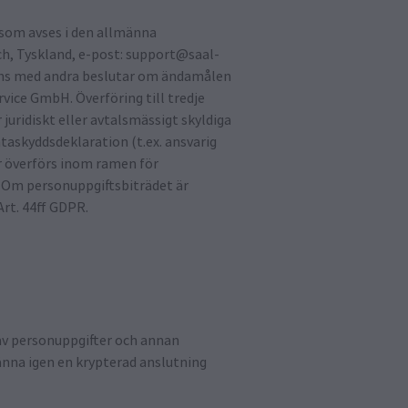
som avses i den allmänna
h, Tyskland, e-post: support@saal-
mmans med andra beslutar om ändamålen
vice GmbH. Överföring till tredje
 juridiskt eller avtalsmässigt skyldiga
ataskyddsdeklaration (t.ex. ansvarig
r överförs inom ramen för
. Om personuppgiftsbiträdet är
Art. 44ff GDPR.
av personuppgifter och annan
känna igen en krypterad anslutning