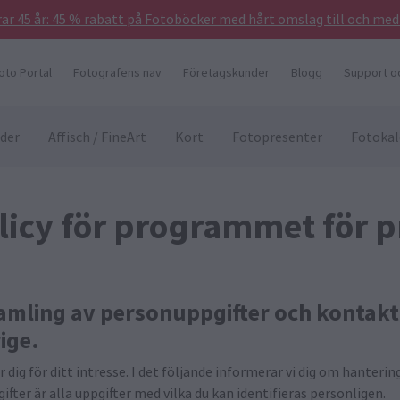
irar 45 år: 45 % rabatt på Fotoböcker med hårt omslag till och me
oto Portal
Fotografens nav
Företagskunder
Blogg
Support oc
lder
Affisch / FineArt
Kort
Fotopresenter
Fotokal
olicy för programmet för 
amling av personuppgifter och kontaktu
ige.
r dig för ditt intresse. I det följande informerar vi dig om hanteri
fter är alla uppgifter med vilka du kan identifieras personligen.