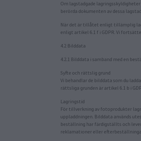
Om lagstadgade lagringsskyldigheter g
berörda dokumenten av dessa lagstadga
När det är tillåtet enligt tillämplig 
enligt artikel 6.1 f i GDPR. Vi fortsät
4.2 Bilddata
4.2.1 Bilddata i samband med en best
Syfte och rättslig grund
Vi behandlar de bilddata som du ladda
rättsliga grunden är artikel 6.1 b i GD
Lagringstid
För tillverkning av fotoprodukter lag
uppladdningen. Bilddata används utes
beställning har färdigställts och leve
reklamationer eller efterbeställninga