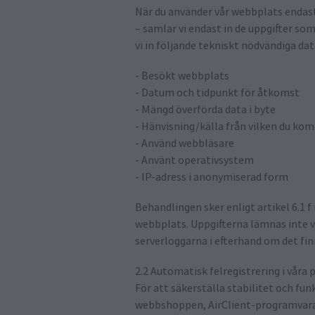
När du använder vår webbplats endast i
– samlar vi endast in de uppgifter som
vi in följande tekniskt nödvändiga dat
- Besökt webbplats
- Datum och tidpunkt för åtkomst
- Mängd överförda data i byte
- Hänvisning/källa från vilken du kom 
- Använd webbläsare
- Använt operativsystem
- IP-adress i anonymiserad form
Behandlingen sker enligt artikel 6.1 f
webbplats. Uppgifterna lämnas inte vid
serverloggarna i efterhand om det fin
2.2 Automatisk felregistrering i vår
För att säkerställa stabilitet och fun
webbshoppen, AirClient-programvaran