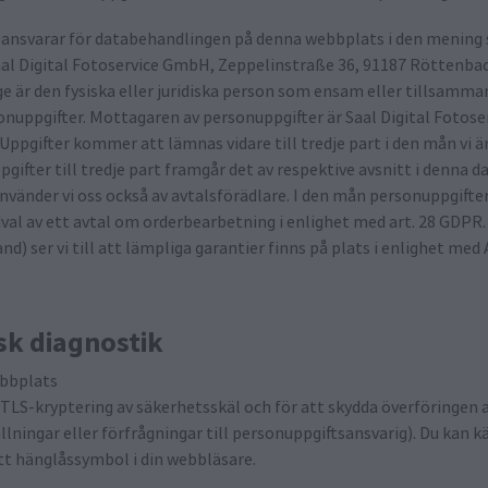
 ansvarar för databehandlingen på denna webbplats i den mening 
al Digital Fotoservice GmbH, Zeppelinstraße 36, 91187 Röttenbac
ige är den fysiska eller juridiska person som ensam eller tillsa
nuppgifter. Mottagaren av personuppgifter är Saal Digital Fotoser
Uppgifter kommer att lämnas vidare till tredje part i den mån vi är
pgifter till tredje part framgår det av respektive avsnitt i denna d
nvänder vi oss också av avtalsförädlare. I den mån personuppgifte
val av ett avtal om orderbearbetning i enlighet med art. 28 GDPR
nd) ser vi till att lämpliga garantier finns på plats i enlighet med 
sk diagnostik
ebbplats
TLS-kryptering av säkerhetsskäl och för att skydda överföringen 
ällningar eller förfrågningar till personuppgiftsansvarig). Du kan 
ett hänglåssymbol i din webbläsare.