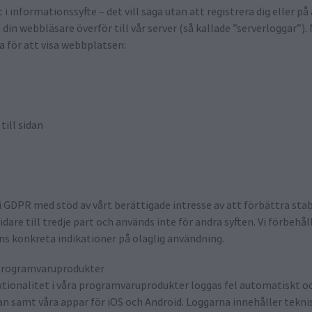
 informationssyfte – det vill säga utan att registrera dig eller p
 din webbläsare överför till vår server (så kallade ”serverloggar”
a för att visa webbplatsen:
till sidan
 i GDPR med stöd av vårt berättigade intresse av att förbättra stab
are till tredje part och används inte för andra syften. Vi förbehål
ns konkreta indikationer på olaglig användning.
a programvaruprodukter
ktionalitet i våra programvaruprodukter loggas fel automatiskt och 
 samt våra appar för iOS och Android. Loggarna innehåller tekn