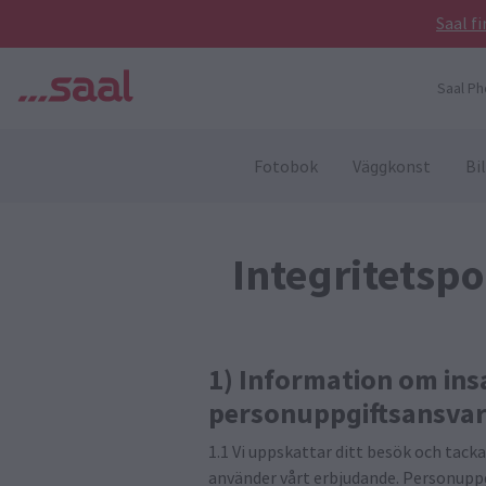
Saal f
Saal Ph
Fotobok
Väggkonst
Bi
Integritetsp
1) Information om ins
personuppgiftsansvar
1.1 Vi uppskattar ditt besök och tacka
använder vårt erbjudande. Personuppgi