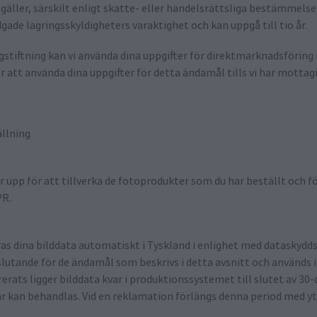
äller, särskilt enligt skatte- eller handelsrättsliga bestämmelse
de lagringsskyldigheters varaktighet och kan uppgå till tio år.
lagstiftning kan vi använda dina uppgifter för direktmarknadsföring
ter att använda dina uppgifter för detta ändamål tills vi har mottag
ällning
r upp för att tillverka de fotoprodukter som du har beställt och f
PR.
ras dina bilddata automatiskt i Tyskland i enlighet med dataskydds
lutande för de ändamål som beskrivs i detta avsnitt och används i
rerats ligger bilddata kvar i produktionssystemet till slutet av 30
r kan behandlas. Vid en reklamation förlängs denna period med ytt