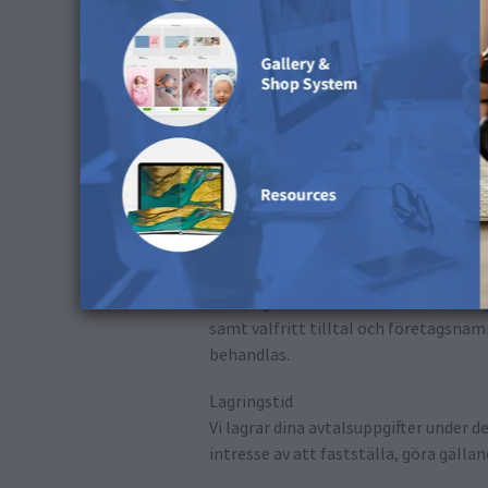
4) Databehandling för
4.1 Beställningar och avtalsuppgifter
Syfte och rättslig grund
Vi behandlar dina personuppgifter i d
grunden är artikel 6.1 b i GDPR.
Behandlade uppgifter
Som regel omfattar detta beställni
samt valfritt tilltal och företagsnam
behandlas.
Lagringstid
Vi lagrar dina avtalsuppgifter under d
intresse av att fastställa, göra gälla