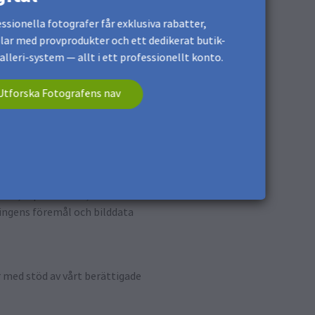
ssionella fotografer får exklusiva rabatter,
lar med provprodukter och ett dedikerat butik-
alleri-system — allt i ett professionellt konto.
Utforska Fotografens nav
och fullgöra avtalet. Den rättsliga
 ort, e-postadress, telefonnummer
ningens föremål och bilddata
r med stöd av vårt berättigade