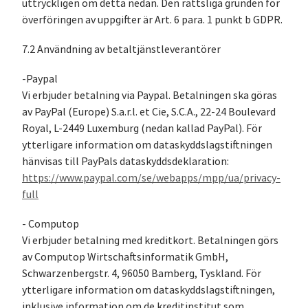
uttryckligen om detta nedan. Den rättsliga grunden för
överföringen av uppgifter är Art. 6 para. 1 punkt b GDPR.
7.2 Användning av betaltjänstleverantörer
-Paypal
Vi erbjuder betalning via Paypal. Betalningen ska göras
av PayPal (Europe) S.a.r.l. et Cie, S.C.A., 22-24 Boulevard
Royal, L-2449 Luxemburg (nedan kallad PayPal). För
ytterligare information om dataskyddslagstiftningen
hänvisas till PayPals dataskyddsdeklaration:
https://www.paypal.com/se/webapps/mpp/ua/privacy-
full
- Computop
Vi erbjuder betalning med kreditkort. Betalningen görs
av Computop Wirtschaftsinformatik GmbH,
Schwarzenbergstr. 4, 96050 Bamberg, Tyskland. För
ytterligare information om dataskyddslagstiftningen,
inklusive information om de kreditinstitut som