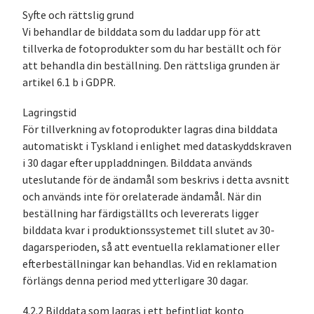
Syfte och rättslig grund
Vi behandlar de bilddata som du laddar upp för att
tillverka de fotoprodukter som du har beställt och för
att behandla din beställning. Den rättsliga grunden är
artikel 6.1 b i GDPR.
Lagringstid
För tillverkning av fotoprodukter lagras dina bilddata
automatiskt i Tyskland i enlighet med dataskyddskraven
i 30 dagar efter uppladdningen. Bilddata används
uteslutande för de ändamål som beskrivs i detta avsnitt
och används inte för orelaterade ändamål. När din
beställning har färdigställts och levererats ligger
bilddata kvar i produktionssystemet till slutet av 30-
dagarsperioden, så att eventuella reklamationer eller
efterbeställningar kan behandlas. Vid en reklamation
förlängs denna period med ytterligare 30 dagar.
4.2.2 Bilddata som lagras i ett befintligt konto