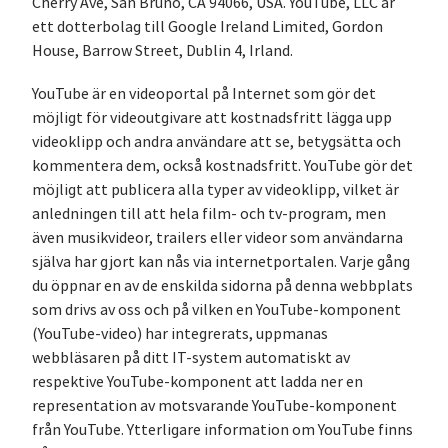
Cherry Ave, San Bruno, CA 94066, USA. YouTube, LLC är
ett dotterbolag till Google Ireland Limited, Gordon
House, Barrow Street, Dublin 4, Irland.
YouTube är en videoportal på Internet som gör det
möjligt för videoutgivare att kostnadsfritt lägga upp
videoklipp och andra användare att se, betygsätta och
kommentera dem, också kostnadsfritt. YouTube gör det
möjligt att publicera alla typer av videoklipp, vilket är
anledningen till att hela film- och tv-program, men
även musikvideor, trailers eller videor som användarna
själva har gjort kan nås via internetportalen. Varje gång
du öppnar en av de enskilda sidorna på denna webbplats
som drivs av oss och på vilken en YouTube-komponent
(YouTube-video) har integrerats, uppmanas
webbläsaren på ditt IT-system automatiskt av
respektive YouTube-komponent att ladda ner en
representation av motsvarande YouTube-komponent
från YouTube. Ytterligare information om YouTube finns