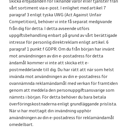
skicka erbjudanden för liknande varor eller tjänster från
vårt sortiment via e-post. I enlighet med artikel 7
paragraf 3 enligt tyska UWG (Act Against Unfair
Competition), behöver vi inte få separat medgivande
från dig för detta. I detta avseende utförs
uppgiftsbehandling enbart på grund av vårt berättigade
intresse för personlig direktreklam enligt artikel. 6
paragraf 1 punkt f GDPR. Om du från början har invänt
mot användningen av din e-postadress för detta
ändamål kommer vi inte att skicka ett e-
postmeddelande till dig. Du har rätt att när som helst
invända mot användningen av din e-postadress för
ovannämnda reklamändamål med verkan för framtiden
genom att meddela den personuppgiftsansvarige som
nämnts i början. För detta behöver du bara betala
överföringskostnaderna enligt grundläggande prislista.
När vi har mottagit din invändning upphör
användningen av din e-postadress för reklamändamål
omedelbart.