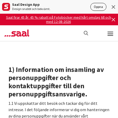
Saal Design App
Öppna
Design snabbt och bekvämt.
Saal firar 45 år: 45 % rabatt på Fotoböcker med hårt omslag till och
med 12-08-2026
1) Information om insamling av
personuppgifter och
kontaktuppgifter till den
personuppgiftsansvarige.
1.1 Vi uppskattar ditt besök och tackar dig för ditt
intresse. I det följande informerar vi dig om hanteringen
av dina personuppgifter när du använder vårt