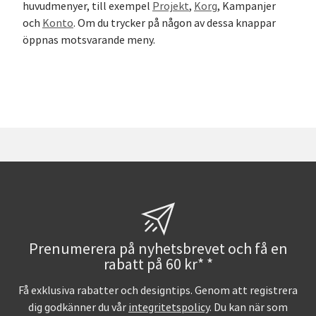
huvudmenyer, till exempel
Projekt
,
Korg
, Kampanjer
och
Konto
. Om du trycker på någon av dessa knappar
öppnas motsvarande meny.
Prenumerera på nyhetsbrevet och få en
rabatt på 60 kr* *
Få exklusiva rabatter och designtips. Genom att registrera
dig godkänner du vår
integritetspolicy
. Du kan när som