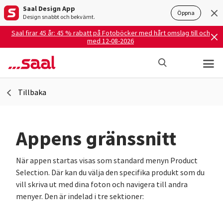
Saal Design App
Öppna
Design snabbt och bekvämt.
Saal firar 45 år: 45 % rabatt på Fotoböcker med hårt omslag till och
med 12-08-2026
Tillbaka
Appens gränssnitt
När appen startas visas som standard menyn Product
Selection. Där kan du välja den specifika produkt som du
vill skriva ut med dina foton och navigera till andra
menyer. Den är indelad i tre sektioner: