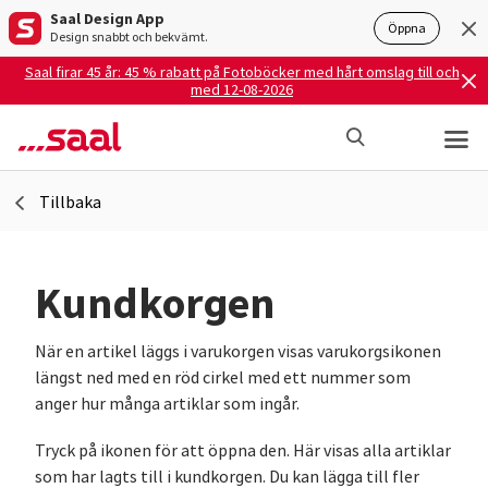
Saal Design App
Öppna
Design snabbt och bekvämt.
Saal firar 45 år: 45 % rabatt på Fotoböcker med hårt omslag till och
med 12-08-2026
Tillbaka
Kundkorgen
När en artikel läggs i varukorgen visas varukorgsikonen
längst ned med en röd cirkel med ett nummer som
anger hur många artiklar som ingår.
Tryck på ikonen för att öppna den. Här visas alla artiklar
som har lagts till i kundkorgen. Du kan lägga till fler