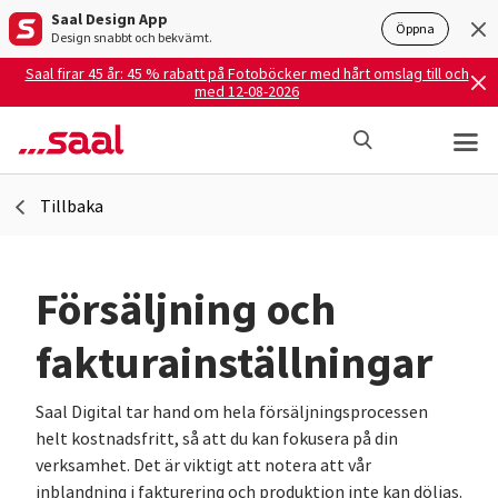
Saal Design App
Öppna
Design snabbt och bekvämt.
Saal firar 45 år: 45 % rabatt på Fotoböcker med hårt omslag till och
med 12-08-2026
Tillbaka
Försäljning och
fakturainställningar
Saal Digital tar hand om hela försäljningsprocessen
helt kostnadsfritt, så att du kan fokusera på din
verksamhet. Det är viktigt att notera att vår
inblandning i fakturering och produktion inte kan döljas.