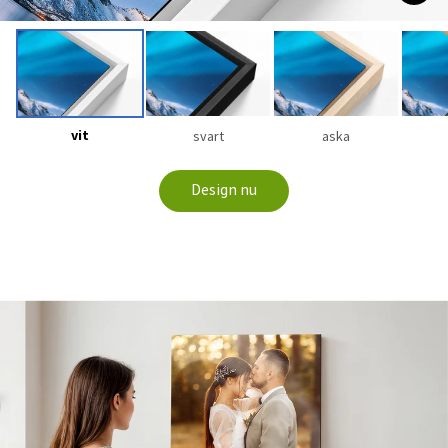
vit
svart
aska
Design nu