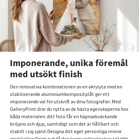
Imponerande, unika föremål
med utsökt finish
Den innovativa kombinationen av en akrylyta med en
stabiliserande aluminiumkompositplåt ger ett
imponerande val för utskrift av dina fotografier. Med
GalleryPrint drar du nytta av de bästa egenskaperna hos
båda materialen: ditt foto får en häpnadsväckande
briljans och djup, samtidigt som det är hållbart och
stabilt i sig självt.Designa ditt eget personliga minne
med GalleryPrint och få den lyxiga gallerilooken till ditt