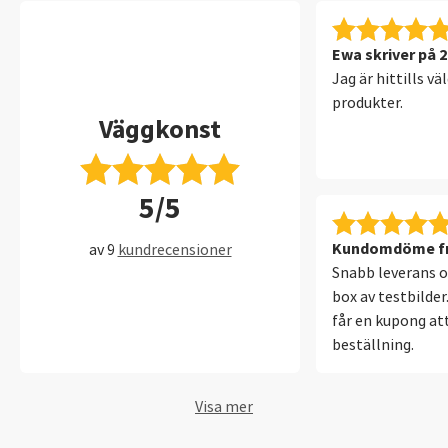
Ewa skriver på 
Jag är hittills v
produkter.
Väggkonst
5/5
Kundomdöme fr
av 9
kundrecensioner
Snabb leverans o
box av testbilder
får en kupong at
beställning.
Visa mer