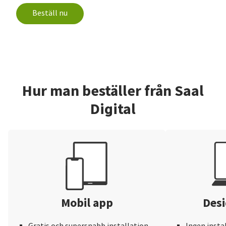
Beställ nu
Hur man beställer från Saal
Digital
Mobil app
Desi
Gratis och supersnabb installation
Ingen insta