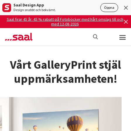
Saal Design App
Öppna
Design snabbt och bekvämt.
Saal firar 45 år: 45 % rabatt på Fotoböcker med hårt omslag till och
med 12-08-2026
Vårt GalleryPrint stjäl
uppmärksamheten!