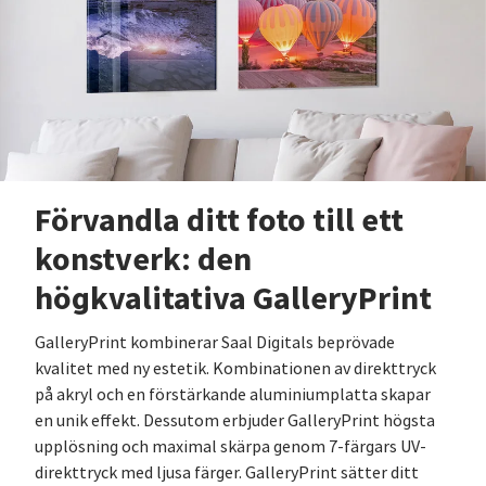
Förvandla ditt foto till ett
konstverk: den
högkvalitativa GalleryPrint
GalleryPrint kombinerar Saal Digitals beprövade
kvalitet med ny estetik. Kombinationen av direkttryck
på akryl och en förstärkande aluminiumplatta skapar
en unik effekt. Dessutom erbjuder GalleryPrint högsta
upplösning och maximal skärpa genom 7-färgars UV-
direkttryck med ljusa färger. GalleryPrint sätter ditt