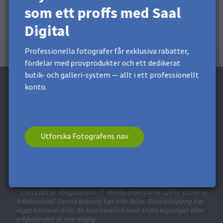
som ett proffs med Saal
Digital
Professionella fotografer får exklusiva rabatter,
fördelar med provprodukter och ett dedikerat
butik- och galleri-system — allt i ett professionellt
konto.
Prenumerera på nyhetsbrevet och få en
Utforska Fotografens nav
rabatt på 60 kr* *
Få exklusiva rabatter och designtips. Genom att registrera
dig godkänner du vår
integritetspolicy
. Du kan när som
helst avsluta din prenumeration.
* Detta fält är obligatoriskt.
**
Minsta ordervärde 120 kr. Gäller ej
fraktkostnad. Denna kupong kan inte delas. Denna kupong har
inget kontantvärde. En kombination med andra kuponger eller
erbjudanden är inte möjlig.