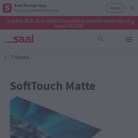
Saal Design App
Öppna
Design snabbt och bekvämt.
Saal firar 45 år: 45 % rabatt på Fotoböcker med hårt omslag till och
med 12-08-2026
Tillbaka
SoftTouch Matte