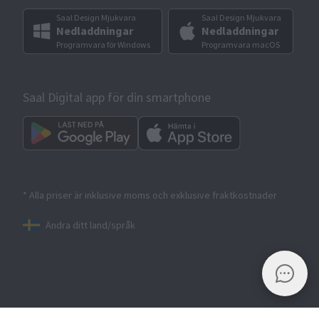
Saal Design Mjukvara
Saal Design Mjukvara
Nedladdningar
Nedladdningar
Programvara för Windows
Programvara macOS
Saal Digital app för din smartphone
* Alla priser är inklusive moms och exklusive fraktkostnader
Ändra ditt land/språk