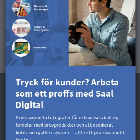
Den här ytan finns tillgänglig för Portfolio Albums,
Photo Flip, Flyers, Photo Booklets och Calendars.
Tryck för kunder? Arbeta
som ett proffs med Saal
Digital
Prenumerera på nyhetsbrevet och få en
rabatt på 60 kr* *
Professionella fotografer får exklusiva rabatter,
fördelar med provprodukter och ett dedikerat
Få exklusiva rabatter och designtips. Genom att registrera
butik- och galleri-system — allt i ett professionellt
dig godkänner du vår
integritetspolicy
. Du kan när som