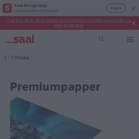
Saal Design App
Öppna
Design snabbt och bekvämt.
Saal firar 45 år: 45 % rabatt på Fotoböcker med hårt omslag till och
med 12-08-2026
Tillbaka
Premiumpapper