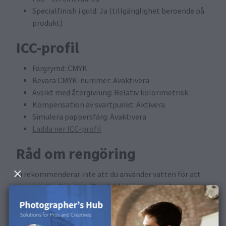
Specialfinish i guld: Ja (tillgänglighet beroende på
produkt)
ICC-profil
Färgrymd: CMYK
Bevara CMYK-nummer: Avaktivera
Avsikt med återgivning: Relativ kolorimetrisk
Kompensation av svartpunkt: Aktivera
Simulera pappersfärg: Avaktivera
Ladda ner ICC-profil
Råd om rengöring
Vi rekommenderar inte att du använder vatten för att
rengöra den här ytan. Om det behövs, använd en torr
och mjuk mikrofiberduk.
Finns i följande produkter