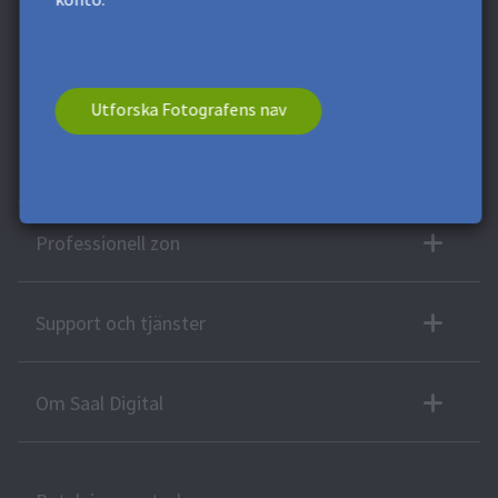
konto.
helst avsluta din prenumeration.
* Detta fält är obligatoriskt.
**
Minsta ordervärde 120 kr. Gäller ej
fraktkostnad. Denna kupong kan inte delas. Denna kupong har
inget kontantvärde. En kombination med andra kuponger eller
erbjudanden är inte möjlig.
Utforska Fotografens nav
Fler produkter
Professionell zon
Support och tjänster
Om Saal Digital