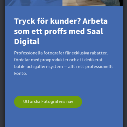
Få exklusiva rabatter och designtips. Genom att registrera
dig godkänner du vår
integritetspolicy
. Du kan när som
Tryck för kunder? Arbeta
helst avsluta din prenumeration.
som ett proffs med Saal
* Detta fält är obligatoriskt.
**
Minsta ordervärde 120 kr. Gäller ej
fraktkostnad. Denna kupong kan inte delas. Denna kupong har
Digital
inget kontantvärde. En kombination med andra kuponger eller
erbjudanden är inte möjlig.
Professionella fotografer får exklusiva rabatter,
fördelar med provprodukter och ett dedikerat
Fler produkter
butik- och galleri-system — allt i ett professionellt
konto.
Professionell zon
Utforska Fotografens nav
Support och tjänster
Om Saal Digital