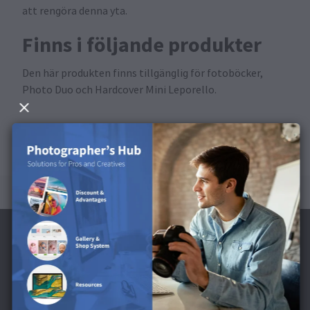
att rengöra denna yta.
Finns i följande produkter
Den här produkten finns tillgänglig för fotoböcker,
Photo Duo och Hardcover Mini Leporello.
Prenumerera på nyhetsbrevet och få en
rabatt på 60 kr* *