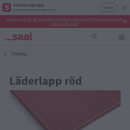
Saal Design App
Öppna
Design snabbt och bekvämt.
Saal firar 45 år: 45 % rabatt på Fotoböcker med hårt omslag till och
med 12-08-2026
Tillbaka
Läderlapp röd