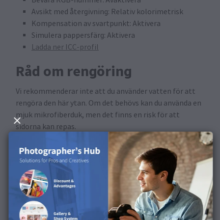
Avsikt med återgivning: Relativ kolorimetrisk
Kompensation av svartpunkt: Aktivera
Simulera pappersfärg: Aktivera
Ladda ner ICC-profil
Råd om rengöring
Vi rekommenderar inte att du använder vatten för att
rengöra den här ytan. Om det behövs kan du använda en
mjuk mikrofiberduk, men det finns en risk för att
sidorna kan repas.
Tillgänglig i följande
produkter
Denna yta är tillgänglig för fotoutskrifter,
fotoklistermärken, fotoset, posters, kalender,
portfolioalbum.