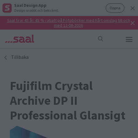
Saal Design App
Öppna
Design snabbt och bekvämt.
Saal firar 45 år: 45 % rabatt på Fotoböcker med hårt omslag till och
med 12-08-2026
Tillbaka
Fujifilm Crystal
Archive DP II
Professional Glansigt