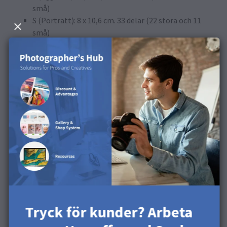
små)
S (Porträtt): 8 x 10,6 cm. 33 delar (22 stora och 11
små)
M: 14,4 x 9,7 cm. 50 bitar (40 stora och 10 små)
L (Landskap): 17,6 x 12,5 cm. 78 bitar (65 stora och
13 små)
L (Porträtt): 12,8 x 16,3 cm. 77 delar (59 stora och
18 små)
XL: 30,4 x 20,4 cm. 210 bitar (189 stora och 21 små)
XXL: 44,8 x 30,1 cm. 449 bitar (419 stor och 30 liten)
Råd om rengöring
Du kan använda en fuktig eller torr mikrofiberduk för
att rengöra denna yta. Använd minimalt tryck för att
undvika repor.
Tryck för kunder? Arbeta