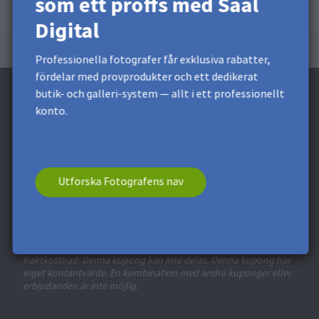
som ett proffs med Saal
Digital
Professionella fotografer får exklusiva rabatter,
fördelar med provprodukter och ett dedikerat
butik- och galleri-system — allt i ett professionellt
konto.
Prenumerera på nyhetsbrevet och få en
rabatt på 60 kr* *
Utforska Fotografens nav
Få exklusiva rabatter och designtips. Genom att registrera
dig godkänner du vår
integritetspolicy
. Du kan när som
helst avsluta din prenumeration.
* Detta fält är obligatoriskt.
**
Minsta ordervärde 120 kr. Gäller ej
fraktkostnad. Denna kupong kan inte delas. Denna kupong har
inget kontantvärde. En kombination med andra kuponger eller
erbjudanden är inte möjlig.