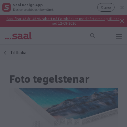
Saal Design App
Öppna
Design snabbt och bekvämt.
Saal firar 45 år: 45 % rabatt på Fotoböcker med hårt omslag till och
med 12-08-2026
Tillbaka
Foto tegelstenar