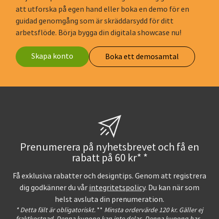
att utforska på egen hand eller boka en demo för en
guidad genomgång som är skräddarsydd för ditt
arbetsflöde. Börja bygga din digitala showcase nu!
Skapa konto
Boka ett demosamtal
Prenumerera på nyhetsbrevet och få en
rabatt på 60 kr* *
Få exklusiva rabatter och designtips. Genom att registrera
dig godkänner du vår
integritetspolicy
. Du kan när som
helst avsluta din prenumeration.
* Detta fält är obligatoriskt.
**
Minsta ordervärde 120 kr. Gäller ej
fraktkostnad. Denna kupong kan inte delas. Denna kupong har