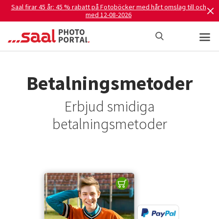
Saal firar 45 år: 45 % rabatt på Fotoböcker med hårt omslag till och
med 12-08-2026
Betalningsmetoder
Erbjud smidiga
betalningsmetoder