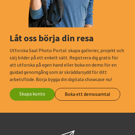
Låt oss börja din resa
Utforska Saal Photo Portal: skapa gallerier, projekt och
sälj bilder på ett enkelt sätt. Registrera dig gratis för
att utforska på egen hand eller boka en demo för en
guidad genomgång som är skräddarsydd för ditt
arbetsflöde. Börja bygga din digitala showcase nu!
Skapa konto
Boka ett demosamtal