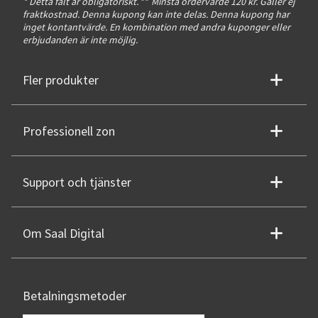
* Detta fält är obligatoriskt.
**
Minsta ordervärde 120 kr. Gäller ej
fraktkostnad. Denna kupong kan inte delas. Denna kupong har
inget kontantvärde. En kombination med andra kuponger eller
erbjudanden är inte möjlig.
Fler produkter
Professionell zon
Support och tjänster
Om Saal Digital
Betalningsmetoder