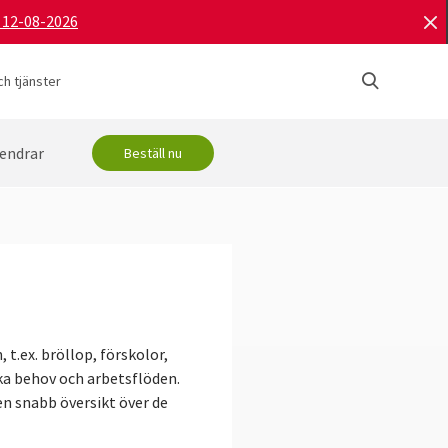
d 12-08-2026
h tjänster
endrar
Beställ nu
t.ex. bröllop, förskolor,
ka behov och arbetsflöden.
 en snabb översikt över de