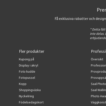
Pren
Få exklusiva rabatter och desig
* Detta fält
inte delas
erbjudanden
Fler produkter
Professi
Kupong på
Översikt
Display i akryl
Profession
Foto kudde
Provprodu
Fotopussel
Provuppsä
Kopp
Saal Photo
Shoppingväska
Saal WallA
Nyckelring
Photo Awa
Födelsedagskort
Väggkonst