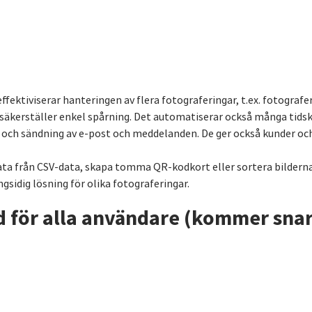
ektiviserar hanteringen av flera fotograferingar, t.ex. fotograferi
 säkerställer enkel spårning. Det automatiserar också många tids
n och sändning av e-post och meddelanden. De ger också kunder och
ata från CSV-data, skapa tomma QR-kodkort eller sortera bilderna
ngsidig lösning för olika fotograferingar.
d för alla användare (kommer snar