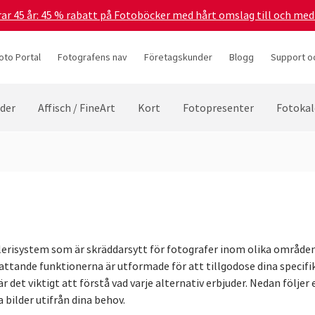
irar 45 år: 45 % rabatt på Fotoböcker med hårt omslag till och me
oto Portal
Fotografens nav
Företagskunder
Blogg
Support oc
lder
Affisch / FineArt
Kort
Fotopresenter
Fotokal
erisystem som är skräddarsytt för fotografer inom olika områden, 
ttande funktionerna är utformade för att tillgodose dina specifi
r det viktigt att förstå vad varje alternativ erbjuder. Nedan följer
a bilder utifrån dina behov.