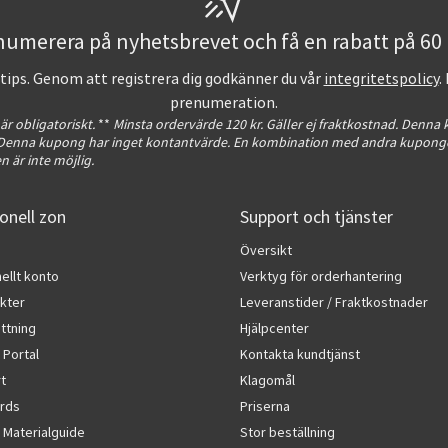
umerera på nyhetsbrevet och få en rabatt på 60 
ntips. Genom att registrera dig godkänner du vår
integritetspolicy
.
prenumeration.
 är obligatoriskt.
**
Minsta ordervärde 120 kr. Gäller ej fraktkostnad. Denna
. Denna kupong har inget kontantvärde. En kombination med andra kuponge
 är inte möjlig.
onell zon
Support och tjänster
Översikt
ellt konto
Verktyg för orderhantering
kter
Leveranstider / Fraktkostnader
ttning
Hjälpcenter
 Portal
Kontakta kundtjänst
rt
Klagomål
rds
Priserna
 Materialguide
Stor beställning