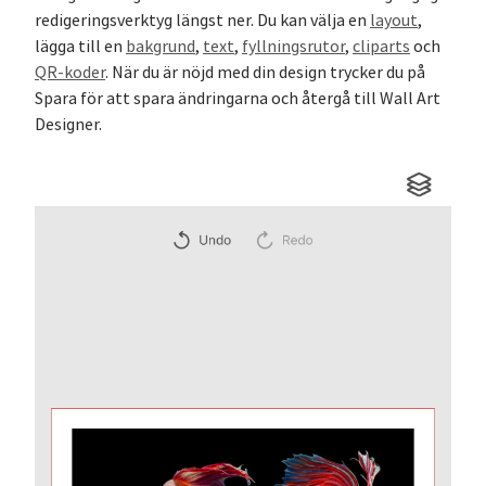
redigeringsverktyg längst ner. Du kan välja en
layout
,
lägga till en
bakgrund
,
text
,
fyllningsrutor
,
cliparts
och
QR-koder
. När du är nöjd med din design trycker du på
Spara för att spara ändringarna och återgå till Wall Art
Designer.