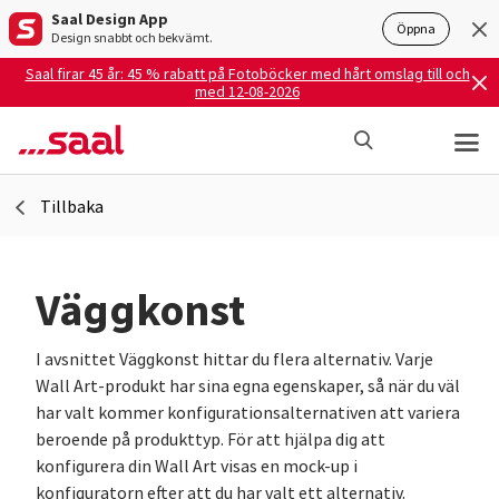
Saal Design App
Öppna
Design snabbt och bekvämt.
Saal firar 45 år: 45 % rabatt på Fotoböcker med hårt omslag till och
med 12-08-2026
Tillbaka
Väggkonst
I avsnittet Väggkonst hittar du flera alternativ. Varje
Wall Art-produkt har sina egna egenskaper, så när du väl
har valt kommer konfigurationsalternativen att variera
beroende på produkttyp. För att hjälpa dig att
konfigurera din Wall Art visas en mock-up i
konfiguratorn efter att du har valt ett alternativ.