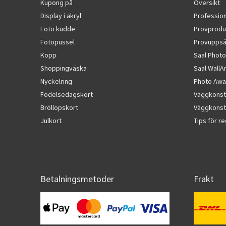
Kupong på
Översikt
Display i akryl
Profession
Foto kudde
Provprodu
Fotopussel
Provuppsä
Kopp
Saal Photo
Shoppingväska
Saal WallA
Nyckelring
Photo Awa
Födelsedagskort
Väggkonst
Bröllopskort
Väggkonst 
Julkort
Tips för r
Betalningsmetoder
Frakt