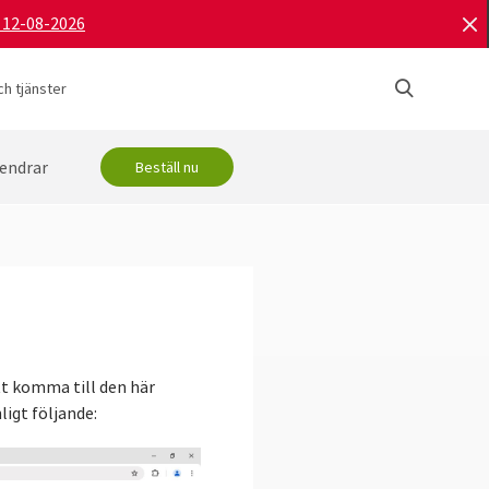
d 12-08-2026
h tjänster
endrar
Beställ nu
tt komma till den här
ligt följande: