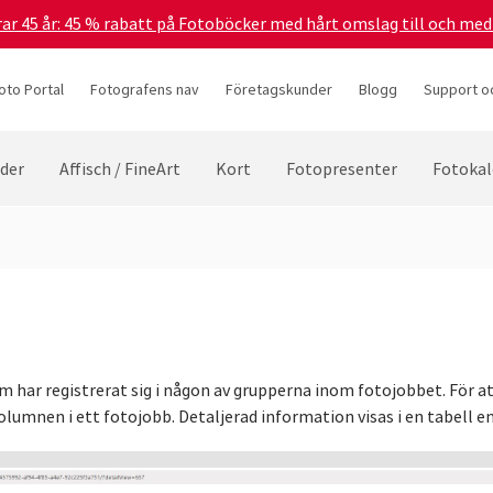
irar 45 år: 45 % rabatt på Fotoböcker med hårt omslag till och me
oto Portal
Fotografens nav
Företagskunder
Blogg
Support oc
lder
Affisch / FineArt
Kort
Fotopresenter
Fotokal
om har registrerat sig i någon av grupperna inom fotojobbet. För a
umnen i ett fotojobb. Detaljerad information visas i en tabell en