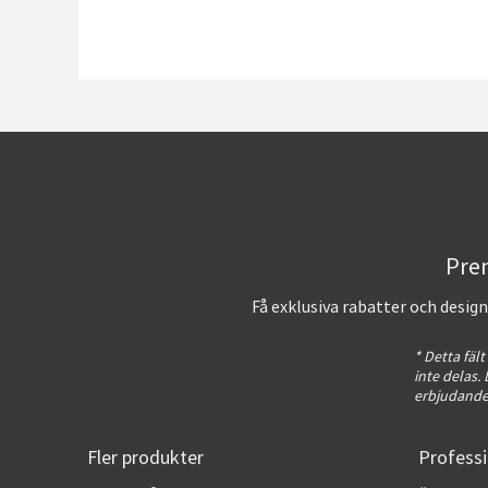
Pren
Få exklusiva rabatter och desig
* Detta fält
inte delas
erbjudanden
Fler produkter
Professi