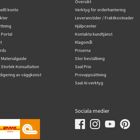
Översikt
ellt konto
Verktyg för orderhantering
kter
Leveranstider / Fraktkostnader
ttning
Hjälpcenter
 Portal
Kontakta kundtjänst
rt
Klagomål
rds
Priserna
 Materialguide
Stor beställning
Storlek Konsultation
Saal Prio
edigering av väggkonst
Provuppsättning
Saal AI-verktyg
Sociala medier