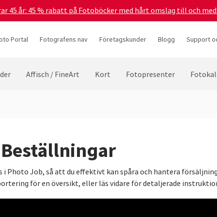
irar 45 år: 45 % rabatt på Fotoböcker med hårt omslag till och me
oto Portal
Fotografens nav
Företagskunder
Blogg
Support oc
lder
Affisch / FineArt
Kort
Fotopresenter
Fotokal
 Beställningar
 i Photo Job, så att du effektivt kan spåra och hantera försäljnin
ering för en översikt, eller läs vidare för detaljerade instruktio