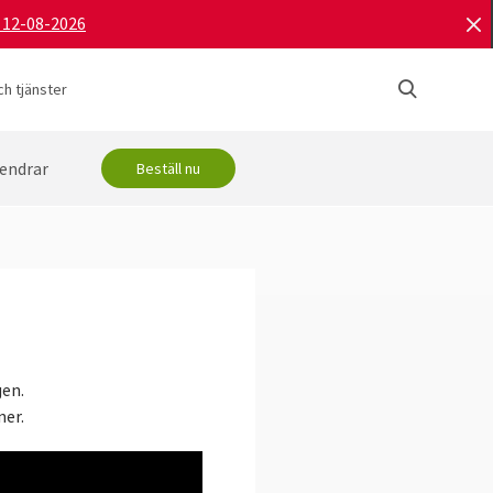
d 12-08-2026
h tjänster
endrar
Beställ nu
gen.
ner.