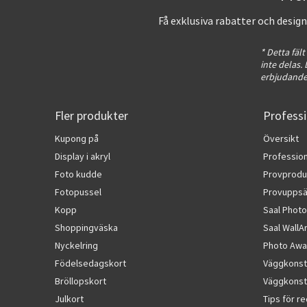
Få exklusiva rabatter och desig
* Detta fält
inte delas
erbjudanden
Fler produkter
Professi
Kupong på
Översikt
Display i akryl
Profession
Foto kudde
Provprodu
Fotopussel
Provuppsä
Kopp
Saal Photo
Shoppingväska
Saal WallA
Nyckelring
Photo Awa
Födelsedagskort
Väggkonst
Bröllopskort
Väggkonst 
Julkort
Tips för r