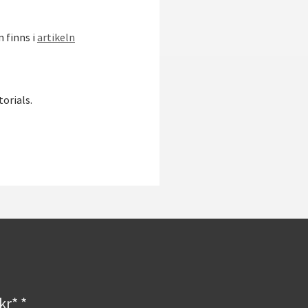
 finns i
artikeln
torials.
kr* *