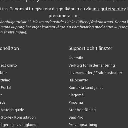
ntips. Genom att registrera dig godkänner du vår
integritetspolicy
.
prenumeration.
 är obligatoriskt.
**
Minsta ordervärde 120 kr. Gäller ej fraktkostnad. Denna
. Denna kupong har inget kontantvärde. En kombination med andra kuponge
 är inte möjlig.
onell zon
Support och tjänster
Översikt
ellt konto
Verktyg för orderhantering
kter
Leveranstider / Fraktkostnader
ttning
Hjälpcenter
 Portal
Kontakta kundtjänst
rt
Klagomål
rds
Priserna
 Materialguide
Stor beställning
Storlek Konsultation
Saal Prio
edigering av väggkonst
Provuppsättning