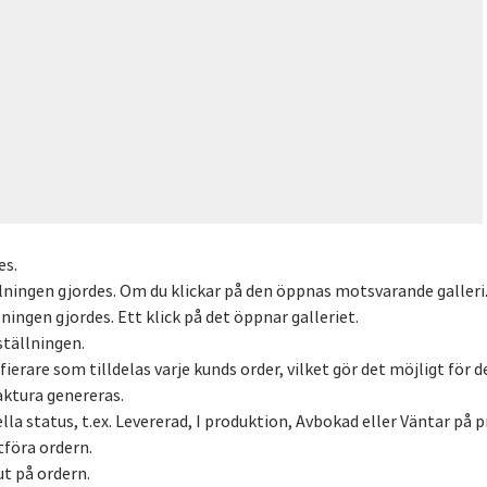
es.
llningen gjordes. Om du klickar på den öppnas motsvarande galleri
lningen gjordes. Ett klick på det öppnar galleriet.
ställningen.
ifierare som tilldelas varje kunds order, vilket gör det möjligt för d
aktura genereras.
la status, t.ex. Levererad, I produktion, Avbokad eller Väntar på p
tföra ordern.
ut på ordern.