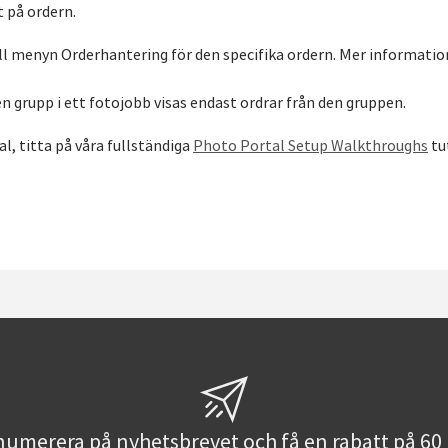
t på ordern.
ill menyn Orderhantering för den specifika ordern. Mer information
 grupp i ett fotojobb visas endast ordrar från den gruppen.
l, titta på våra fullständiga
Photo Portal Setup Walkthroughs
tu
umerera på nyhetsbrevet och få en rabatt på 60 