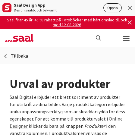
Saal Design App
Öppna
Design snabbt och bekvämt.
Saal firar 45 år: 45 % rabatt på Fotoböcker med hårt omslag till och
med 12-08-2026
Tillbaka
Urval av produkter
Saal Digital erbjuder ett brett sortiment av produkter
för utskrift av dina bilder. Varje produktkategori erbjuder
unika anpassningsverktyg som är skräddarsydda för dess
egenskaper. För att komma till produkturvalet i
Online
Designer
klickar du bara på knappen
Produkter
i den
vänstra kolumnen. I produktvalsmenyn visas de