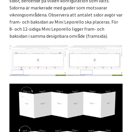
sidor, beroende på vilken konfiguration som valts.
Sidorna är markerade med guider som motsvarar
vikningsområdena. Observera att antalet sidor avgör var
fram- och baksidan av Mini Leporello ska placeras. För
8- och 12-sidiga Mini Leporello ligger fram- och
baksidan i samma designbara område (framsida).