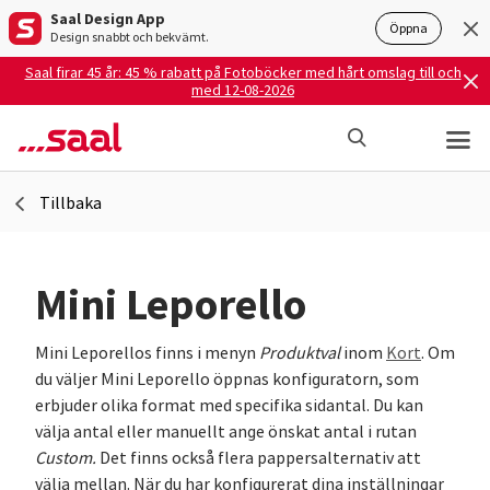
Saal Design App
Öppna
Design snabbt och bekvämt.
Saal firar 45 år: 45 % rabatt på Fotoböcker med hårt omslag till och
med 12-08-2026
Tillbaka
Mini Leporello
Mini Leporellos finns i menyn
Produktval
inom
Kort
. Om
du väljer Mini Leporello öppnas konfiguratorn, som
erbjuder olika format med specifika sidantal. Du kan
välja antal eller manuellt ange önskat antal i rutan
Custom.
Det finns också flera pappersalternativ att
välja mellan. När du har konfigurerat dina inställningar