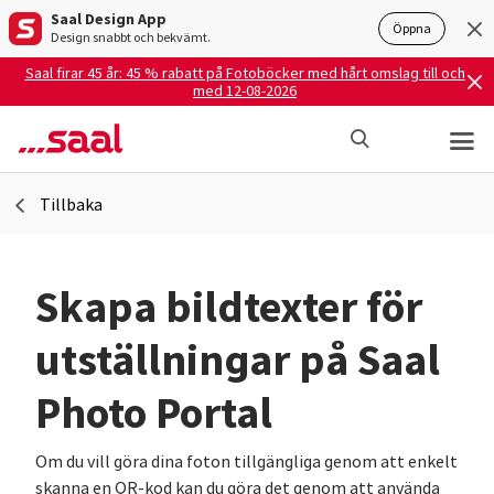
Saal Design App
Öppna
Design snabbt och bekvämt.
Saal firar 45 år: 45 % rabatt på Fotoböcker med hårt omslag till och
med 12-08-2026
Tillbaka
Skapa bildtexter för
utställningar på Saal
Photo Portal
Om du vill göra dina foton tillgängliga genom att enkelt
skanna en QR-kod kan du göra det genom att använda