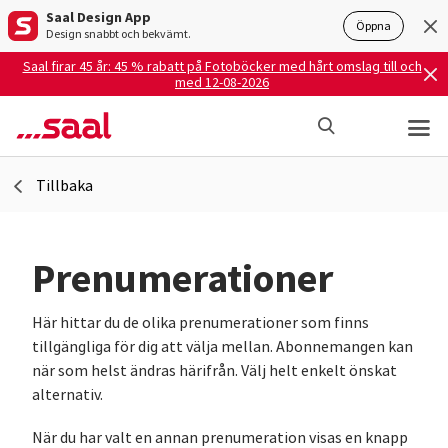
Saal Design App
Öppna
Design snabbt och bekvämt.
Saal firar 45 år: 45 % rabatt på Fotoböcker med hårt omslag till och
med 12-08-2026
Tillbaka
Prenumerationer
Här hittar du de olika prenumerationer som finns
tillgängliga för dig att välja mellan. Abonnemangen kan
när som helst ändras härifrån. Välj helt enkelt önskat
alternativ.
När du har valt en annan prenumeration visas en knapp