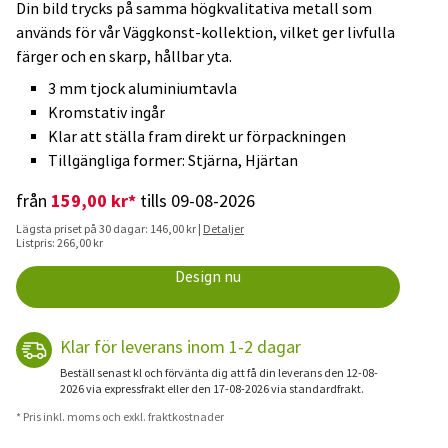
Din bild trycks på samma högkvalitativa metall som
används för vår Väggkonst-kollektion, vilket ger livfulla
färger och en skarp, hållbar yta.
3 mm tjock aluminiumtavla
Kromstativ ingår
Klar att ställa fram direkt ur förpackningen
Tillgängliga former: Stjärna, Hjärtan
159,00 kr*
från
tills 09-08-2026
Lägsta priset på 30 dagar: 146,00 kr |
Detaljer
Listpris: 266,00 kr
Design nu
Klar för leverans inom 1-2 dagar
Beställ senast kl och förvänta dig att få din leverans den 12-08-
2026 via expressfrakt eller den 17-08-2026 via standardfrakt.
* Pris inkl. moms och exkl. fraktkostnader