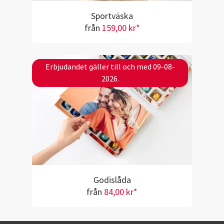
Sportväska
från
159,00 kr*
Erbjudandet gäller till och med 09-08-
2026.
Godislåda
från
84,00 kr*