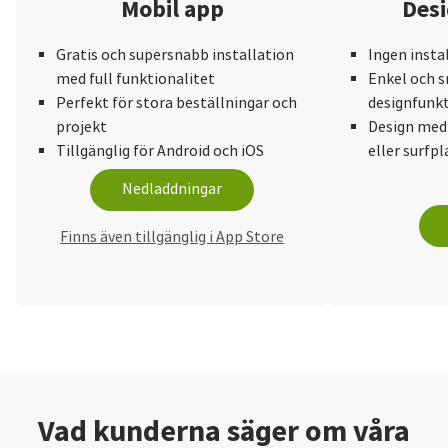
Mobil app
Desi
Gratis och supersnabb installation
Ingen insta
med full funktionalitet
Enkel och s
Perfekt för stora beställningar och
designfunkt
projekt
Design med
Tillgänglig för Android och iOS
eller surfpl
Nedladdningar
Finns även tillgänglig i App Store
Vad kunderna säger om våra