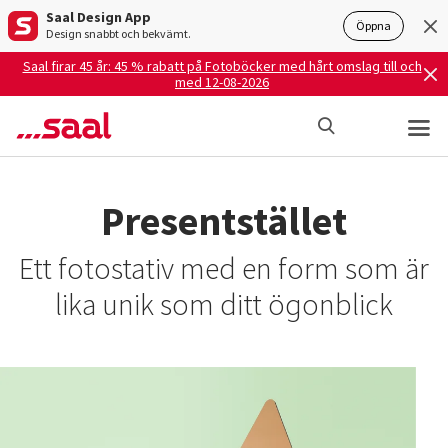
Saal Design App
Öppna
Design snabbt och bekvämt.
Saal firar 45 år: 45 % rabatt på Fotoböcker med hårt omslag till och
med 12-08-2026
Presentstället
Ett fotostativ med en form som är
lika unik som ditt ögonblick