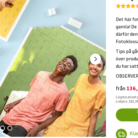
Det här fo
gamla! De 
därför den
Fotokloss
Tips på gå
över produ
du har sat
OBSERVERA:
136,
från
Lägsta priset 
Listpris: 182,0
Kla