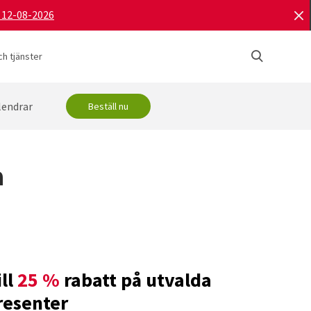
d 12-08-2026
h tjänster
lendrar
Beställ nu
a
ill
25 %
rabatt på utvalda
resenter