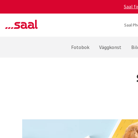
Saal f
Saal Ph
Fotobok
Väggkonst
Bil