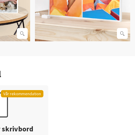
l
Vår rekommendation
 skrivbord