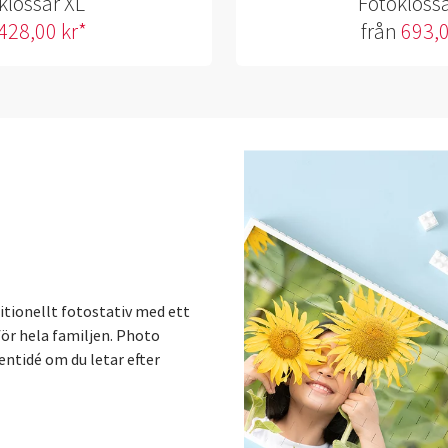
klossar XL
Fotokloss
428,00 kr*
från
693,0
itionellt fotostativ med ett
 för hela familjen. Photo
entidé om du letar efter