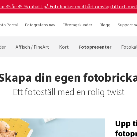
irar 45 år: 45 % rabatt på Fotoböcker med hårt omslag till och me
oto Portal
Fotografens nav
Företagskunder
Blogg
Support oc
Fotopresenter
der
Affisch / FineArt
Kort
Fotoka
Skapa din egen fotobrick
Ett fotoställ med en rolig twist
Upp t
fotop