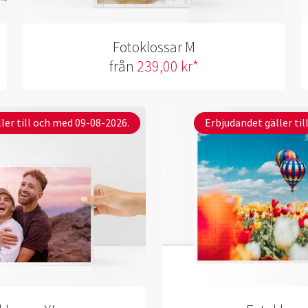
Fotoklossar M
från
239,00 kr*
ler till och med 09-08-2026.
Erbjudandet gäller ti