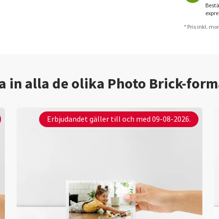
Bestä
expre
* Pris inkl. m
a in alla de olika Photo Brick-for
Erbjudandet gäller till och med 09-08-2026.