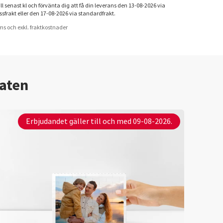
ll senast kl och förvänta dig att få din leverans den 13-08-2026 via
ssfrakt eller den 17-08-2026 via standardfrakt.
oms och exkl. fraktkostnader
maten
Erbjudandet gäller till och med 09-08-2026.