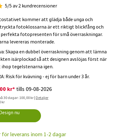
5/5 av 2 kundrecensioner
tostativet kommer att glädja både unga och
tryckta fotoklossarna är ett riktigt blickfång och
 perfekta fotopresenten för små överraskningar.
arna levereras monterade.
va: Skapa en dubbel överraskning genom att lämna
kten isärplockad så att designen avslöjas först när
t ihop tegelstenarna igen.
 Risk för kvävning - ej för barn under 3 år.
00 kr*
tills 09-08-2026
på 30 dagar: 100,00 kr |
Detaljer
0 kr
Design nu
r för leverans inom 1-2 dagar