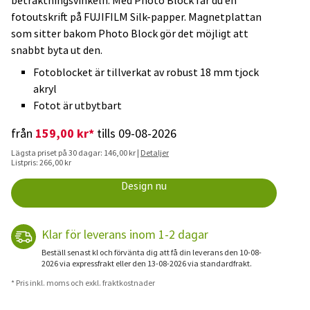
betraktningsvinkeln. Med Photo Block får du en
fotoutskrift på FUJIFILM Silk-papper. Magnetplattan
som sitter bakom Photo Block gör det möjligt att
snabbt byta ut den.
Fotoblocket är tillverkat av robust 18 mm tjock
akryl
Fotot är utbytbart
159,00 kr*
från
tills 09-08-2026
Lägsta priset på 30 dagar: 146,00 kr |
Detaljer
Listpris: 266,00 kr
Design nu
Klar för leverans inom 1-2 dagar
Beställ senast kl och förvänta dig att få din leverans den 10-08-
2026 via expressfrakt eller den 13-08-2026 via standardfrakt.
* Pris inkl. moms och exkl. fraktkostnader