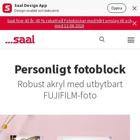
Saal Design App
Öppna
Design snabbt och bekvämt.
Saal firar 45 år: 45 % rabatt på Fotoböcker med hårt omslag till och
med 12-08-2026
Personligt fotoblock
Robust akryl med utbytbart
FUJIFILM-foto