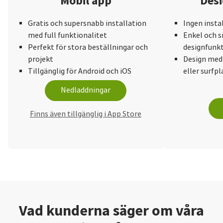
Mobil app
Desi
Gratis och supersnabb installation
Ingen insta
med full funktionalitet
Enkel och s
Perfekt för stora beställningar och
designfunkt
projekt
Design med
Tillgänglig för Android och iOS
eller surfpl
Nedladdningar
Finns även tillgänglig i App Store
Vad kunderna säger om våra