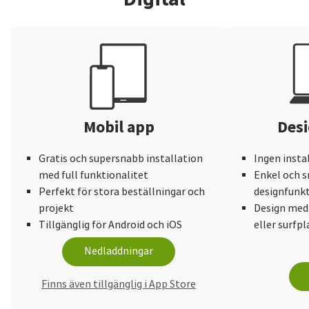
online-programme
Det finns många 
använda, så ett ti
igenom en del av
Saal-Digital har 
för tips och inspi
Mobil app
Desi
Gratis och supersnabb installation
Ingen insta
med full funktionalitet
Enkel och s
Perfekt för stora beställningar och
designfunkt
projekt
Design med
Tillgänglig för Android och iOS
eller surfpl
Nedladdningar
Finns även tillgänglig i App Store