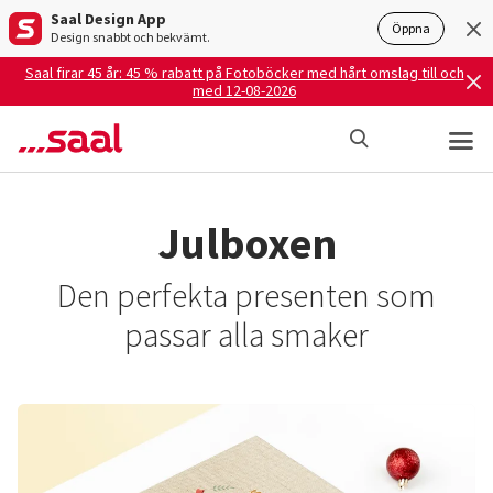
Saal Design App
Öppna
Design snabbt och bekvämt.
Saal firar 45 år: 45 % rabatt på Fotoböcker med hårt omslag till och
med 12-08-2026
Julboxen
Den perfekta presenten som
passar alla smaker