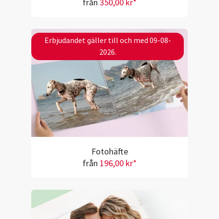
från
350,00 kr*
Erbjudandet gäller till och med 09-08-
2026.
Fotohäfte
från
196,00 kr*