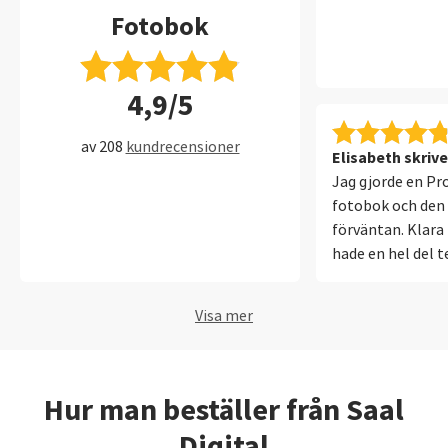
Fotobok
4,9/5
av 208
kundrecensioner
Elisabeth skrive
Jag gjorde en Pr
fotobok och den 
förväntan. Klara 
hade en hel del te
varvade bilderna
samt små citat (
Visa mer
bland bilderna o
också klara och t
sidor, utan kraft
väldigt lättblädd
Hur man beställer från Saal
öppnas upp väldi
Digital
designen. Smidig