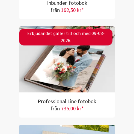
Inbunden fotobok
från
192,50 kr*
Erbjudandet gäller till och med 09-08-
2026.
Professional Line fotobok
från
735,00 kr*